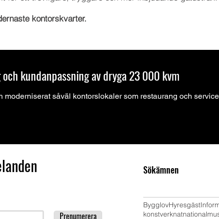
ernaste kontorskvarter.
g och kundanpassning av dryga 23 000 kvm
ch moderniserat såväl kontorslokaler som restaurang och service
elanden
Sökämnen
Bygglov
Hyresgäst
Infor
konstverk
nat
nationalm
Prenumerera