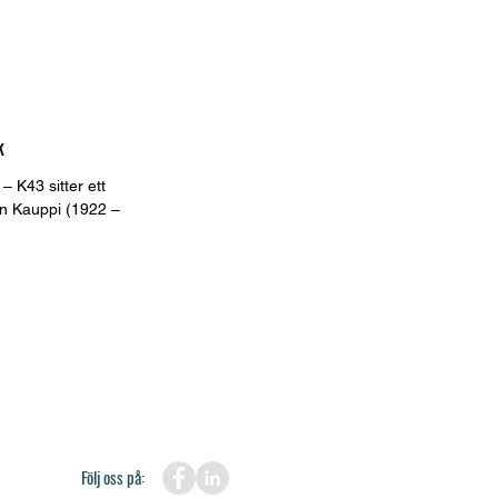
k
 – K43 sitter ett
en Kauppi (1922 –
Följ oss på: