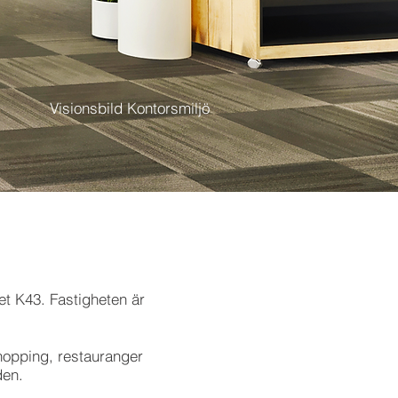
Visionsbild Kontorsmiljö
t K43. Fastigheten är
hopping, restauranger
den.