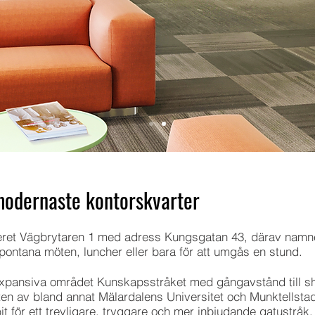
modernaste kontorskvarter
teret Vägbrytaren 1 med adress Kungsgatan 43, därav namne
spontana möten, luncher eller bara för att umgås en stund.
 expansiva området Kunskapsstråket med gångavstånd till s
ten av bland annat Mälardalens Universitet och Munktellsta
t för ett trevligare, tryggare och mer inbjudande gatustråk.