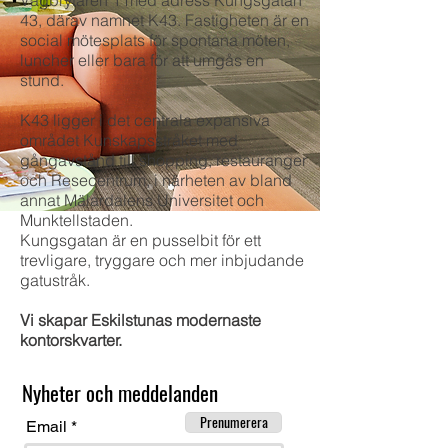
Vägbrytaren 1 med adress Kungsgatan
43, därav namnet K43. Fastigheten är en
social mötesplats för spontana möten,
luncher eller bara för att umgås en
stund.
K43 ligger i det centrala expansiva
området Kunskapsstråket med
gångavstånd till shopping, restauranger
och Resecentrum, i närheten av bland
annat Mälardalens Universitet och
Munktellstaden.
Kungsgatan är en pusselbit för ett
trevligare, tryggare och mer inbjudande
gatustråk.
Vi skapar Eskilstunas modernaste
kontorskvarter.
Nyheter och meddelanden
Prenumerera
Email