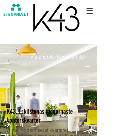
Visionsbild Kontorsmiljö
K43, Eskilstunas modernaste
kontorskvarter
Vi har moderniserat kvarteret