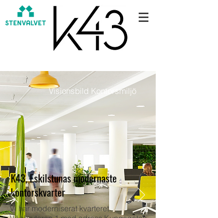
Visionsbild Kontorsmiljö
K43, Eskilstunas modernaste
kontorskvarter
Vi har moderniserat kvarteret