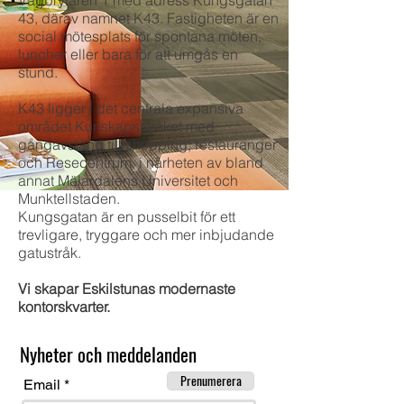
Vägbrytaren 1 med adress Kungsgatan
43, därav namnet K43. Fastigheten är en
social mötesplats för spontana möten,
luncher eller bara för att umgås en
stund.
K43 ligger i det centrala expansiva
området Kunskapsstråket med
gångavstånd till shopping, restauranger
och Resecentrum, i närheten av bland
annat Mälardalens Universitet och
Munktellstaden.
Kungsgatan är en pusselbit för ett
trevligare, tryggare och mer inbjudande
gatustråk.
Vi skapar Eskilstunas modernaste
kontorskvarter.
Nyheter och meddelanden
Prenumerera
Email