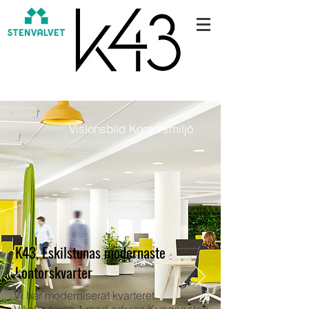
Visionsbild Kontorsmiljö
K43, Eskilstunas modernaste
kontorskvarter
Vi har moderniserat kvarteret