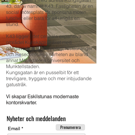
Vägbrytaren 1 med adress Kungsgatan
43, därav namnet K43. Fastigheten är en
social mötesplats för spontana möten,
luncher eller bara för att umgås en
stund.
K43 ligger i det centrala expansiva
området Kunskapsstråket med
gångavstånd till shopping, restauranger
och Resecentrum, i närheten av bland
annat Mälardalens Universitet och
Munktellstaden.
Kungsgatan är en pusselbit för ett
trevligare, tryggare och mer inbjudande
gatustråk.
Vi skapar Eskilstunas modernaste
kontorskvarter.
Nyheter och meddelanden
Prenumerera
Email