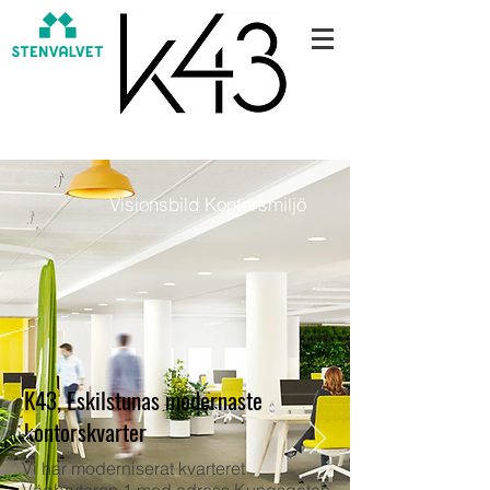
Visionsbild Kontorsmiljö
K43, Eskilstunas modernaste
kontorskvarter
Vi har moderniserat kvarteret