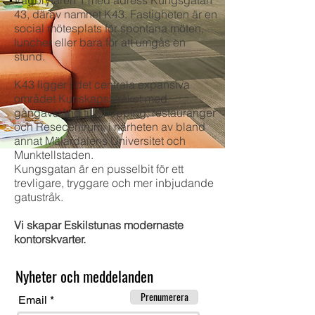
Vägbrytaren 1 med adress Kungsgatan
43, därav namnet K43. Fastigheten är en
social mötesplats för spontana möten,
luncher eller bara för att umgås en
stund.
K43 ligger i det centrala expansiva
området Kunskapsstråket med
gångavstånd till shopping, restauranger
och Resecentrum, i närheten av bland
annat Mälardalens Universitet och
Munktellstaden.
Kungsgatan är en pusselbit för ett
trevligare, tryggare och mer inbjudande
gatustråk.
Vi skapar Eskilstunas modernaste
kontorskvarter.
Nyheter och meddelanden
Prenumerera
Email